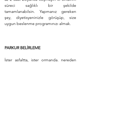
süreci sağlıklı bir şekilde 
tamamlanabilsin. Yapmanız gereken 
şey, diyetisyeninizle görüşüp, size 
uygun beslenme programınızı almak. 
PARKUR BELİRLEME
İster asfaltta, ister ormanda. nereden 
koşarsanız koşun parkuru önceden 
belirlemeniz performansınızı 
ölçebilmek için size pek çok fayda 
sağlar. Performansınızdaki artış ve 
azalışları bu sayede keşfedebilirsiniz. 
ZAMAN