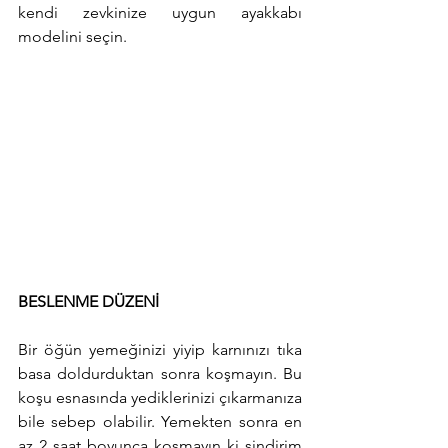
kendi zevkinize uygun ayakkabı 
modelini seçin.
BESLENME DÜZENİ
Bir öğün yemeğinizi yiyip karnınızı tıka 
basa doldurduktan sonra koşmayın. Bu 
koşu esnasında yediklerinizi çıkarmanıza 
bile sebep olabilir. Yemekten sonra en 
az 2 saat boyunca koşmayın ki sindirim 