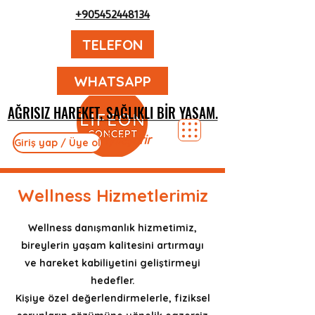
+905452448134
TELEFON
WHATSAPP
AĞRISIZ HAREKET, SAĞLIKLI BIR YAŞAM.
AĞRISIZ HAREKET, SAĞLIKLI BIR YAŞAM.
Hayatı İyileştirir
Giriş yap / Üye ol
Wellness Hizmetlerimiz
Wellness danışmanlık hizmetimiz,
bireylerin yaşam kalitesini artırmayı
ve hareket kabiliyetini geliştirmeyi
hedefler.
Kişiye özel değerlendirmelerle, fiziksel