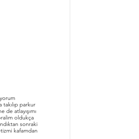
iyorum 
takılıp parkur 
e de atlayışımı 
oralim oldukça 
dıktan sonraki 
etizmi kafamdan 