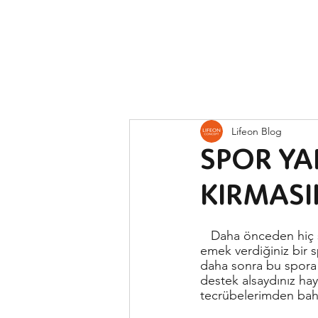
Lifeon Blog
SPOR YA
KIRMASI
   Daha önceden hiç spor yaralanması yaşadınız mı? Aylarca belki yıllarca antrenmanlar yapıp 
emek verdiğiniz bir s
daha sonra bu spora 
destek alsaydınız hay
tecrübelerimden bah