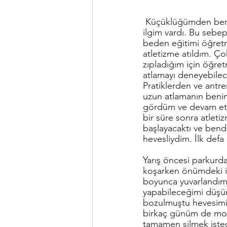
 Küçüklüğümden beri birçok spor alanına 
ilgim vardı. Bu sebep
beden eğitimi öğretm
atletizme atıldım. Çok
zıpladığım için öğr
atlamayı deneyebilec
Pratiklerden ve antr
uzun atlamanın beni
gördüm ve devam etm
bir süre sonra atletiz
başlayacaktı ve bend
hevesliydim. İlk defa 
Yarış öncesi parkurd
koşarken önümdeki iç
boyunca yuvarlandım.
yapabileceğimi düşün
bozulmuştu hevesimi
birkaç günüm de mora
tamamen silmek iste