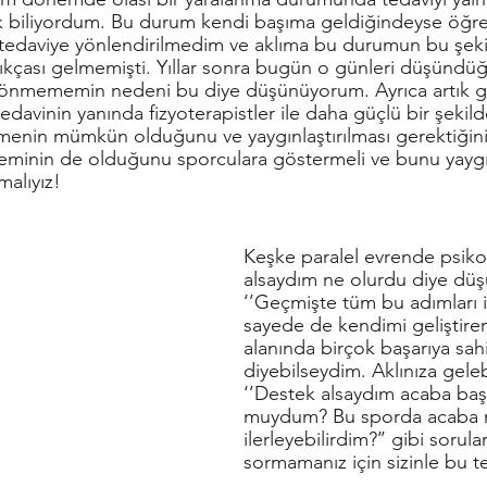
ak biliyordum. Bu durum kendi başıma geldiğindeyse öğr
k tedaviye yönlendirilmedim ve aklıma bu durumun bu şeki
çıkçası gelmemişti. Yıllar sonra bugün o günleri düşündü
dönmememin nedeni bu diye düşünüyorum. Ayrıca artık
 tedavinin yanında fizyoterapistler ile daha güçlü bir şekilde
menin mümkün olduğunu ve yaygınlaştırılması gerektiğini
teminin de olduğunu sporculara göstermeli ve bunu yaygın
malıyız!
Keşke paralel evrende psikol
alsaydım ne olurdu diye dü
‘’Geçmişte tüm bu adımları 
sayede de kendimi geliştire
alanında birçok başarıya sah
diyebilseydim. Aklınıza gele
‘’Destek alsaydım acaba başar
muydum? Bu sporda acaba n
ilerleyebilirdim?’’ gibi sorula
sormamanız için sizinle bu t