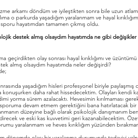
tizme arkamı döndüm ve iyileştikten sonra bile uzun atlam
a o parkurda yaşadığım yaralanmam ve hayal kırıklığım 
 sporu hayatımdan tamamen çıkmış oldu.
olojik destek almış olsaydım hayatımda ne gibi değişikler
a geçirdikten olay sonrası hayal kırıklığımı ve üzüntümü 
stek almış olsaydım hayatımda neler değişirdi?
de;
rasında yaşadığım hisleri profesyonel biriyle paylaşmış o
konuşurken daha rahat hissedecektim. Olayları kendi k
dimi yorma sürem azalacaktı. Hevesimin kırılmaması gerekt
up sporuma devam etmem gerektiğini bana hatırlatacak bir
lanmanın düzeyine bağlı olarak psikolojik danışmanım beni
direcek ve eski kas kuvvetimi geri kazanabilecektim. Özet
orumu yaralanmam ve heves kırıklığım yüzünden bırakmam
m dönemde olası bir yaralanma durumunda tedaviyi yalnız