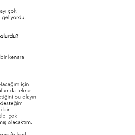
ayı çok 
geliyordu. 
 olurdu?
bir kenara 
lacağım için 
afamda tekrar 
iğini bu olayın 
 desteğim 
 bir 
le, çok 
ış olacaktım.
ca fiziksel 