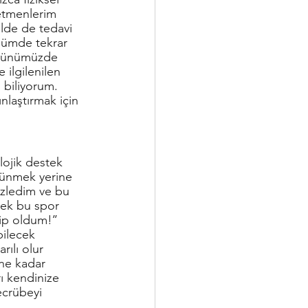
etmenlerim 
lde de tedavi 
ğümde tekrar 
 günümüzde 
 ilgilenilen 
 biliyorum. 
laştırmak için 
ojik destek 
şünmek yerine 
izledim ve bu 
rek bu spor 
ip oldum!’’ 
bilecek 
ılı olur 
e kadar 
rı kendinize 
ecrübeyi 