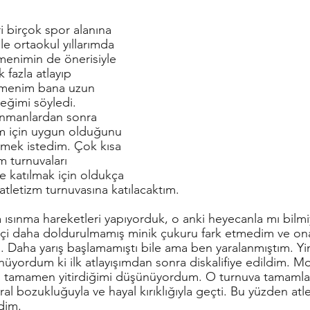
le ortaokul yıllarımda 
enimin de önerisiyle 
 fazla atlayıp 
etmenim bana uzun 
eğimi söyledi. 
enmanlardan sonra 
m için uygun olduğunu 
ek istedim. Çok kısa 
m turnuvaları 
e katılmak için oldukça 
atletizm turnuvasına katılacaktım. 
a ısınma hareketleri yapıyorduk, o anki heyecanla mı bilm
i daha doldurulmamış minik çukuru fark etmedim ve ona 
 Daha yarış başlamamıştı bile ama ben yaralanmıştım. Yin
üyordum ki ilk atlayışımdan sonra diskalifiye edildim. M
 tamamen yitirdiğimi düşünüyordum. O turnuva tamamlan
l bozukluğuyla ve hayal kırıklığıyla geçti. Bu yüzden atl
dim. 