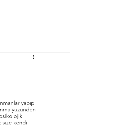
alanma yüzünden 
sikolojik 
 size kendi 