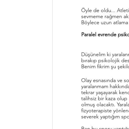
Öyle de oldu... Atle
sevmeme rağmen aklım
Böylece uzun atlama
Paralel evrende psik
Düşünelim ki yaralanm
bırakıp psikolojik de
Benim fikrim şu şekil
Olay esnasında ve son
yaralanmam hakkında 
tekrar yaşayarak ken
talihsiz bir kaza ol
olmuş olacaktı. Yara
fizyoterapiste yönlen
severek yaptığım sp
Ben bu sporu yaptığı