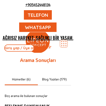
+905452448134
TELEFON
WHATSAPP
AĞRISIZ HAREKET, SAĞLIKLI BIR YAŞAM.
AĞRISIZ HAREKET, SAĞLIKLI BIR YAŞAM.
Hayatı İyileştirir
Giriş yap / Üye ol
Arama Sonuçları
Hizmetler (6)
Blog Yazıları (179)
Boş arama ile bulunan sonuçlar