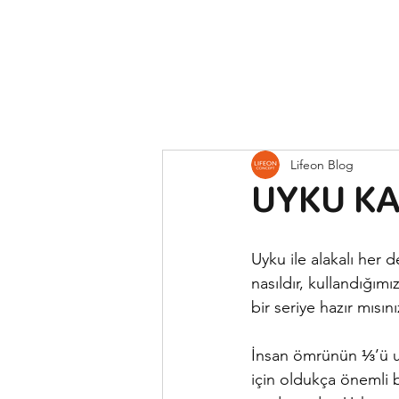
Lifeon Blog
UYKU KA
Uyku ile alakalı her d
nasıldır, kullandığım
bir seriye hazır mısını
İnsan ömrünün ⅓’ü uyk
için oldukça önemli bi