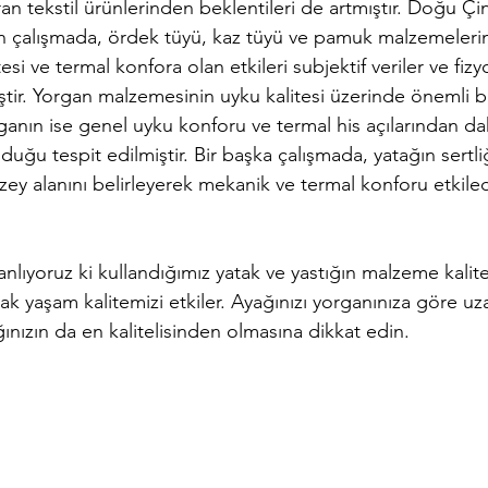
an tekstil ürünlerinden beklentileri de artmıştır. Doğu Çi
n çalışmada, ördek tüyü, kaz tüyü ve pamuk malzemelerin
esi ve termal konfora olan etkileri subjektif veriler ve fizyo
tir. Yorgan malzemesinin uyku kalitesi üzerinde önemli bir
ganın ise genel uyku konforu ve termal his açılarından d
uğu tespit edilmiştir. Bir başka çalışmada, yatağın sertliği
y alanını belirleyerek mekanik ve termal konforu etkiledi
nlıyoruz ki kullandığımız yatak ve yastığın malzeme kalite
rak yaşam kalitemizi etkiler. Ayağınızı yorganınıza göre uz
ğınızın da en kalitelisinden olmasına dikkat edin.