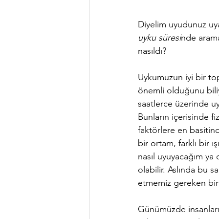
Diyelim uyudunuz uy
uyku süresi
nde arama
nasıldı?
Uykumuzun iyi bir top
önemli olduğunu biliy
saatlerce üzerinde u
Bunların içerisinde fiz
faktörlere en basitind
bir ortam, farklı bir 
nasıl uyuyacağım ya 
olabilir. Aslında bu 
etmemiz gereken bir
Günümüzde insanların