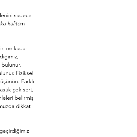
enini sadece 
ku kalite
m 
rin ne kadar 
dığımız, 
 bulunur. 
lunur. Fiziksel 
düşünün. Farklı 
astık çok sert, 
eleri belirmiş 
umuzda dikkat 
geçirdiğimiz 