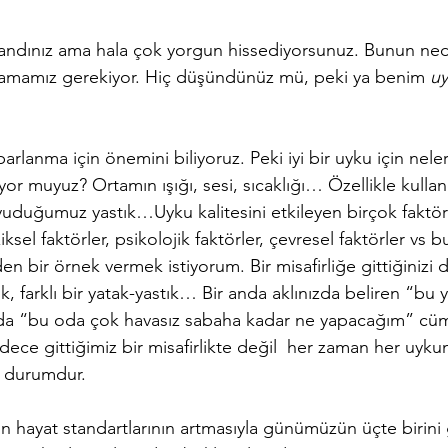
andınız ama hala çok yorgun hissediyorsunuz. Bunun ned
mamız gerekiyor. Hiç düşündünüz mü, peki ya benim 
uy
arlanma için önemini biliyoruz. Peki iyi bir uyku için nele
or muyuz? Ortamın ışığı, sesi, sıcaklığı… Özellikle kullan
yuduğumuz yastık…Uyku kalitesini etkileyen birçok faktör
iksel faktörler, psikolojik faktörler, çevresel faktörler vs bu
en bir örnek vermek istiyorum. Bir misafirliğe gittiğinizi 
ışık, farklı bir yatak-yastık… Bir anda aklınızda beliren “bu y
da “bu oda çok havasız sabaha kadar ne yapacağım” cüml
sadece gittiğimiz bir misafirlikte değil  her zaman her uyk
 durumdur.
 hayat standartlarının artmasıyla günümüzün üçte birini 