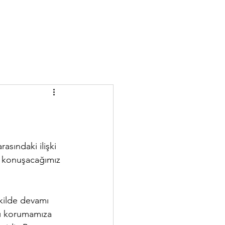
rasındaki ilişki 
le konuşacağımız 
kilde devamı 
ızı korumamıza 