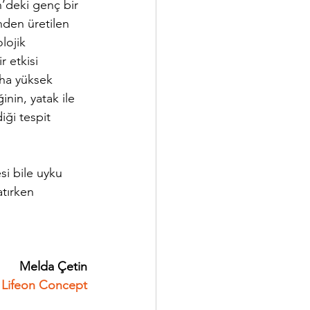
n’deki genç bir 
den üretilen 
lojik 
 etkisi 
aha yüksek 
nin, yatak ile 
ği tespit 
si bile uyku 
atırken 
      Melda Çetin
Lifeon Concept