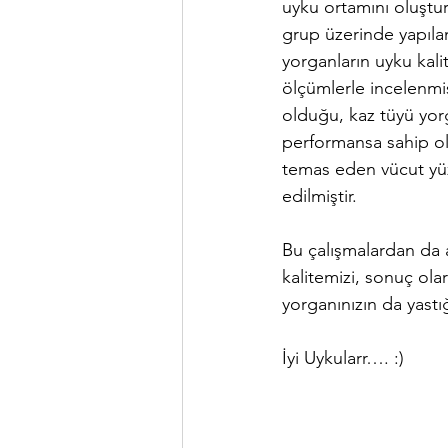
uyku ortamını oluştur
grup üzerinde yapıla
yorganların uyku kalit
ölçümlerle incelenmiş
olduğu, kaz tüyü yor
performansa sahip old
temas eden vücut yüze
edilmiştir. 
Bu çalışmalardan da a
kalitemizi, sonuç ola
yorganınızın da yastı
İyi Uykularr…. :)