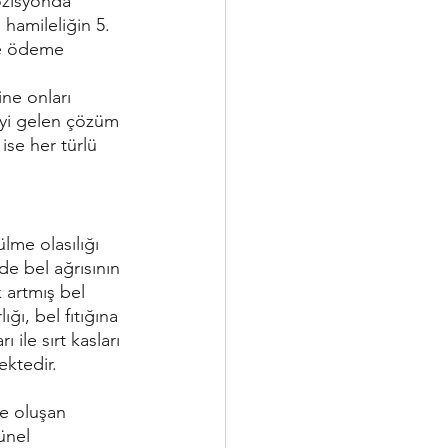
ozisyonda 
 hamileliğin 5. 
ve ödeme 
ne onları 
iyi gelen çözüm 
ise her türlü 
lme olasılığı 
e bel ağrısının 
 artmış bel 
ığı, bel fıtığına 
ı ile sırt kasları 
ektedir.
ünel 