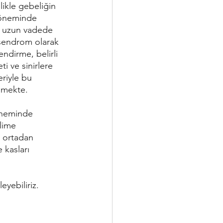
likle gebeliğin 
döneminde 
um uzun vadede 
 sendrom olarak 
endirme, belirli 
i ve sinirlere 
riyle bu 
lmekte.
lime 
 ortadan 
 kasları 