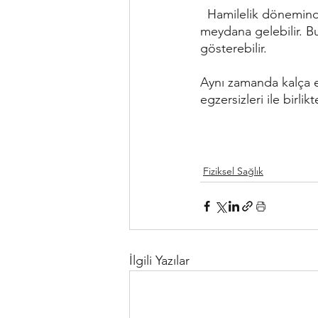
  Hamilelik döneminde salgılanan hormonlardan kaynaklı eklemlerde ve bağlarda yumuşama 
meydana gelebilir. Bu
gösterebilir. 
Aynı zamanda kalça e
egzersizleri ile birl
Fiziksel Sağlık
İlgili Yazılar