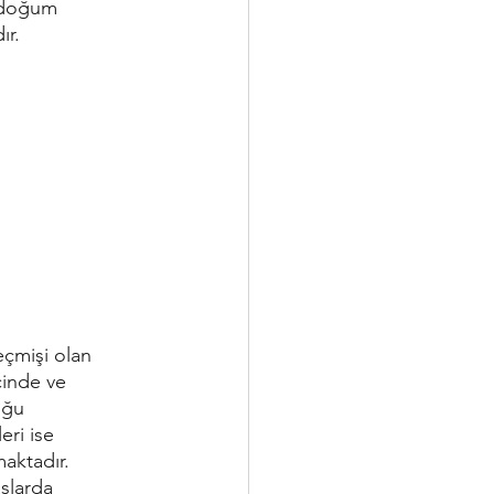
, doğum 
ır.
eçmişi olan 
cinde ve 
uğu 
eri ise 
aktadır. 
slarda 