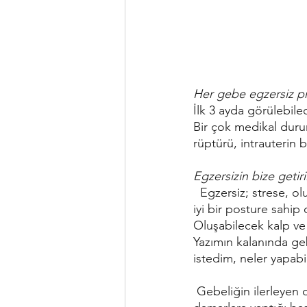
Her gebe egzersiz pr
İlk 3 ayda görülebil
Bir çok medikal duru
rüptürü, intrauterin 
Egzersizin bize getiril
  Egzersiz; strese, oluşabilecek depresyona, anksiyeteye, bel ağrılarına, kabızlığa iyi gelirken 
iyi bir posture sahip
Oluşabilecek kalp ve 
Yazımın kalanında ge
istedim, neler yapabi
 Gebeliğin ilerleyen dönemlerinde döl yatağının büyümesi ve sırtüstü yatar pozisyonun 