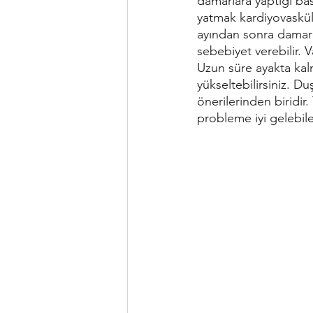
damarlara yaptığı ba
yatmak kardiyovasküler
ayından sonra damarl
sebebiyet verebilir. 
Uzun süre ayakta kal
yükseltebilirsiniz. 
önerilerinden biridir.
probleme iyi gelebile