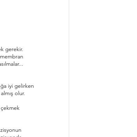
k gerekir.
i membran 
ılmalar...
almış olur. 
t çekmek 