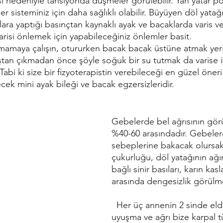
sı nedeniyle tansiyonda düşmeler görülebilir. Yan yatar p
 sisteminiz için daha sağlıklı olabilir. Büyüyen döl yatağı
ara yaptığı basınçtan kaynaklı ayak ve bacaklarda varis 
Varisi önlemek için yapabileceğiniz önlemler basit. 
mamaya çalışın, otururken bacak bacak üstüne atmak yeri
Duştan çıkmadan önce şöyle soğuk bir su tutmak da varise 
 Tabi ki size bir fizyoterapistin verebileceği en güzel öneri 
cek mini ayak bileği ve bacak egzersizleridir.
Gebelerde bel ağrısının görü
%40-60 arasındadır. Gebelerd
sebeplerine bakacak olursak
çukurluğu, döl yatağının ağırl
bağlı sinir basıları, karın kaslar
arasında dengesizlik görülm
  Her üç annenin 2 sinde elde oluşan 
uyuşma ve ağrı bize karpal t