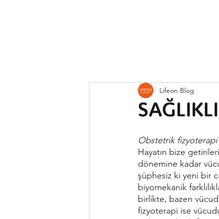
Lifeon Blog
SAĞLIKL
Obstetrik fizyoterapi
Hayatın bize getiriler
dönemine kadar vücud
şüphesiz ki yeni bir 
biyomekanik farklılık
birlikte, bazen vücu
fizyoterapi ise vücu