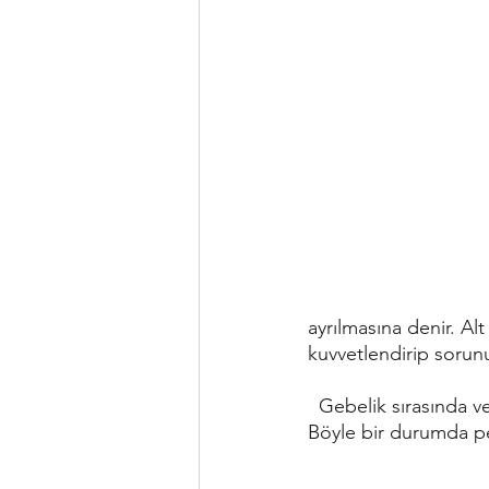
ayrılmasına denir. Alt
kuvvetlendirip sorunu
  Gebelik sırasında ve sonrasında oluşabilen idrar kaçırma problemleri gözlemleyebiliriz. 
Böyle bir durumda pelv