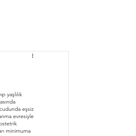
p yaşlılık 
asında 
vücudunda eşsiz 
anma evresiyle 
stetrik 
ları minimuma 