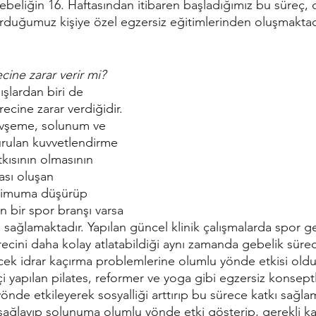
Gebeliğin 16. Haftasından itibaren başladığımız bu süreç
rduğumuz kişiye özel egzersiz eğitimlerinden oluşmaktad
cine zarar verir mi?
ışlardan biri de 
cine zarar verdiğidir. 
evşeme, solunum ve 
rulan kuvvetlendirme 
kısının olmasının 
sı oluşan 
nimuma düşürüp 
n bir spor branşı varsa 
 sağlamaktadır. Yapılan güncel klinik çalışmalarda spor g
ecini daha kolay atlatabildiği aynı zamanda gebelik süre
cek idrar kaçırma problemlerine olumlu yönde etkisi old
çi yapılan pilates, reformer ve yoga gibi egzersiz konseptl
de etkileyerek sosyalliği arttırıp bu sürece katkı sağlam
sağlayıp solunuma olumlu yönde etki gösterip, gerekli ka