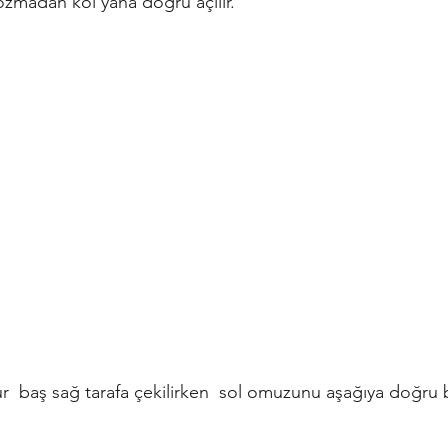
zmadan kol yana doğru açılır.
r  baş sağ tarafa çekilirken  sol omuzunu aşağıya doğru b