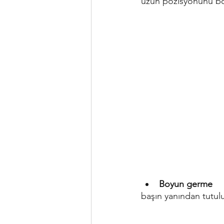
uzun pozisyonunu bo
Boyun germe
başın yanından tutulu