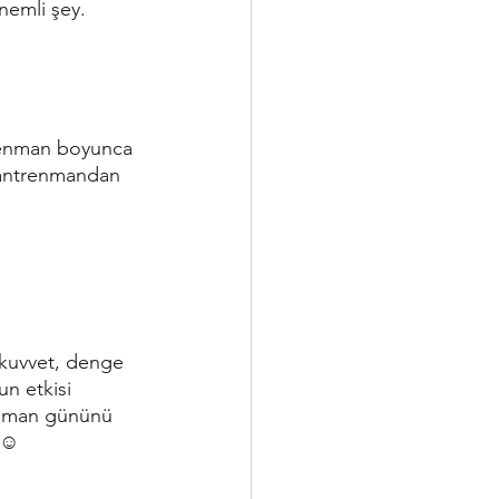
emli şey. 
trenman boyunca 
e antrenmandan 
 kuvvet, denge 
n etkisi 
renman gününü 
. ☺