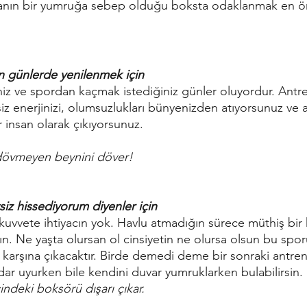
tanın bir yumruğa sebep olduğu boksta odaklanmak en ön
n günlerde yenilenmek için 
ğiniz ve spordan kaçmak istediğiniz günler oluyordur. An
siz enerjinizi, olumsuzlukları bünyenizden atıyorsunuz v
 insan olarak çıkıyorsunuz.
      Torbayı dövmeyen beynini döver!
siz hissediyorum diyenler için
kuvvete ihtiyacın yok. Havlu atmadığın sürece müthiş bir
ın. Ne yaşta olursan ol cinsiyetin ne olursa olsun bu sporu
e karşına çıkacaktır. Birde demedi deme bir sonraki ant
dar uyurken bile kendini duvar yumruklarken bulabilirsin
     Haydi! İçindeki boksörü dışarı çıkar.