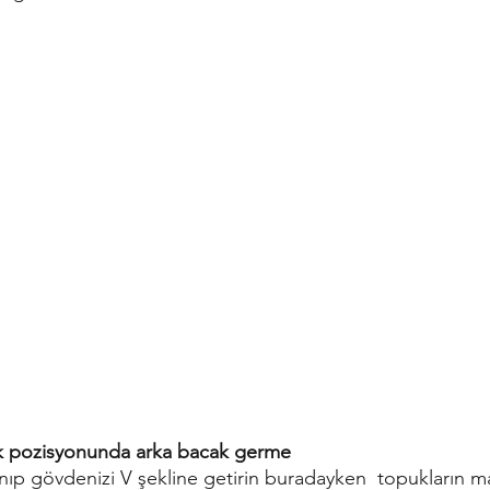
k pozisyonunda arka bacak germe
anıp gövdenizi V şekline getirin buradayken  topukların 