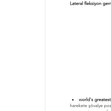
Lateral fleksiyon ge
world's greatest
harekete şövalye poz