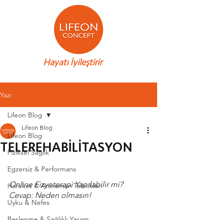
Hayatı İyileştirir
Yazı
Lifeon Blog
Lifeon Blog
Lifeon Blog
TELEREHABİLİTASYON
Fiziksel Sağlık
Egzersiz & Performans
Online Fizyoterapi Yapılabilir mi?
Hareket & Antreman Teknikleri
Cevap: Neden olmasın!
Uyku & Nefes
Beslenme & Sağlıklı Yaşam