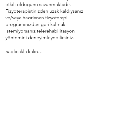
etkili olduğunu savunmaktadır. 
Fizyoterapistinizden uzak kaldıysanız 
ve/veya hazırlanan fizyoterapi 
programınızdan geri kalmak 
istemiyorsanız telerehabilitasyon 
yöntemini deneyimleyebilirsiniz. 
Sağlıcakla kalın…
Lifeon Concept
Fiziksel Sağlık
Hepsini Gör