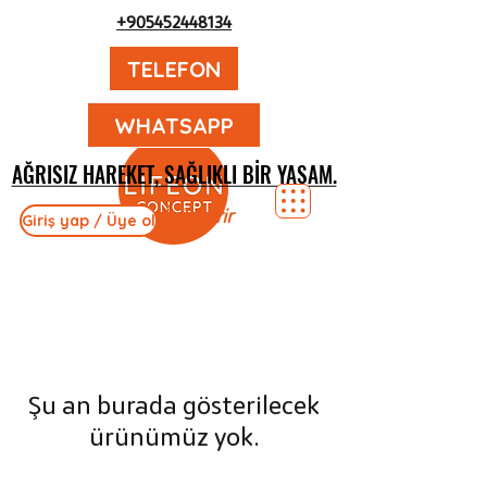
+905452448134
TELEFON
WHATSAPP
AĞRISIZ HAREKET, SAĞLIKLI BIR YAŞAM.
AĞRISIZ HAREKET, SAĞLIKLI BIR YAŞAM.
Hayatı İyileştirir
Giriş yap / Üye ol
Şu an burada gösterilecek
ürünümüz yok.