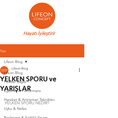
Hayatı İyileştirir
Yazı
Lifeon Blog
Lifeon Blog
Lifeon Blog
YELKEN SPORU ve
Fiziksel Sağlık
YARIŞLAR
Egzersiz & Performans
Hareket & Antreman Teknikleri
YELKEN SPORU NEDİR? 
Uyku & Nefes
Beslenme & Sağlıklı Yaşam