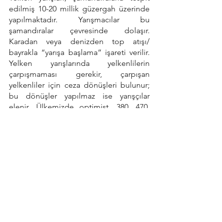
edilmiş 10-20 millik güzergah üzerinde 
yapılmaktadır. Yarışmacılar bu 
şamandıralar çevresinde dolaşır.  
Karadan veya denizden top atışı/ 
bayrakla “yarışa başlama” işareti verilir. 
Yelken yarışlarında yelkenlilerin 
çarpışmaması gerekir, çarpışan 
yelkenliler için ceza dönüşleri bulunur; 
bu dönüşler yapılmaz ise yarışçılar 
elenir. Ülkemizde optimist, 380, 470, 
cadet, finn, dragon ve laser sınıflarında 
yarışmalar düzenlenir.
Diğer ay Manevralar, seyir şekilleri ve 
yelken kısımlarını paylaşacağız. Sonraki 
sayıda görüşmek üzere 
 “Rüzgarınız kolay, denizleriniz 
sakin,neşeniz daim olsun.” 
Lifeon Concept