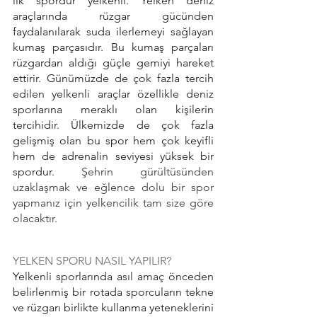
ilk spordur yelkenli.
Yelken deniz 
araçlarında rüzgar gücünden 
faydalanılarak suda ilerlemeyi sağlayan 
kumaş parçasıdır. Bu kumaş parçaları 
rüzgardan aldığı güçle gemiyi hareket 
ettirir. Günümüzde de çok fazla tercih 
edilen yelkenli araçlar özellikle deniz 
sporlarına meraklı olan kişilerin 
tercihidir. Ülkemizde de çok fazla 
gelişmiş olan bu spor hem çok keyifli 
hem de adrenalin seviyesi yüksek bir 
spordur. 
Şehrin gürültüsünden 
uzaklaşmak ve eğlence dolu bir spor 
yapmanız için yelkencilik tam size göre 
olacaktır.
YELKEN SPORU NASIL YAPILIR?
Yelkenli sporlarında asıl amaç önceden 
belirlenmiş bir rotada sporcuların tekne 
ve rüzgarı birlikte kullanma yeteneklerini 