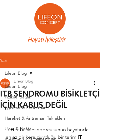
Hayatı İyileştirir
Yazı
Lifeon Blog
Lifeon Blog
Lifeon Blog
ITB SENDROMU BİSİKLETÇİ
Fiziksel Sağlık
İÇİN KABUS DEĞİL
Egzersiz & Performans
Hareket & Antreman Teknikleri
Uyku & Nefes
    Her bisiklet sporcusunun hayatında 
en az bir kere duyduğu bir terim IT 
Beslenme & Sağlıklı Yaşam