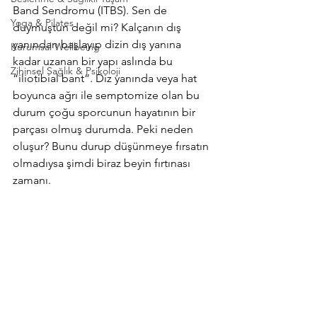
Band Sendromu (ITBS). Sen de 
Yoga & Pilates
duymuştun değil mi? Kalçanın dış 
yanından başlayıp dizin dış yanına 
Kurumsal Wellbeing
kadar uzanan bir yapı aslında bu 
Zihinsel Sağlık & Psikoloji
“iliotibial bant”. Diz yanında veya hat 
boyunca ağrı ile semptomize olan bu 
durum çoğu sporcunun hayatının bir 
parçası olmuş durumda. Peki neden 
oluşur? Bunu durup düşünmeye fırsatın 
olmadıysa şimdi biraz beyin fırtınası 
zamanı. 