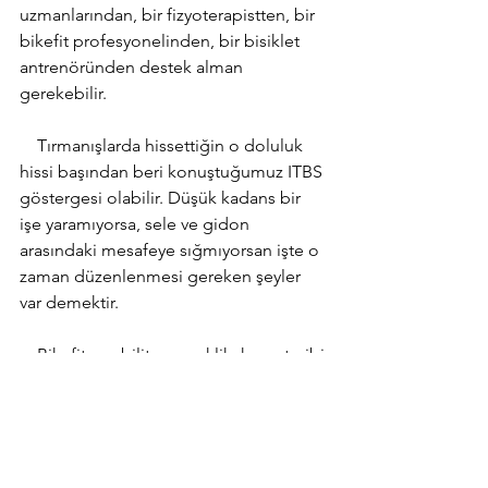
uzmanlarından, bir fizyoterapistten, bir 
bikefit profesyonelinden, bir bisiklet 
antrenöründen destek alman 
gerekebilir. 
    Tırmanışlarda hissettiğin o doluluk 
hissi başından beri konuştuğumuz ITBS 
göstergesi olabilir. Düşük kadans bir 
işe yaramıyorsa, sele ve gidon 
arasındaki mesafeye sığmıyorsan işte o 
zaman düzenlenmesi gereken şeyler 
var demektir. 
    Bikefit, mobilite, esneklik, kuvvet gibi 
biyomekaniği doğrudan etkileyen 
faktörleri yönetebilmek ITBS kontrol 
altına almanın anahtarı. Elindeki 
anahtarla korkusuz ve keyifli 
antrenmanlar seni bekliyor!